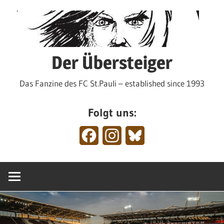
Zum
Inhalt
springen
Der Übersteiger
Das Fanzine des FC St.Pauli – established since 1993
Folgt uns:
Facebook
Instagram
Bluesky