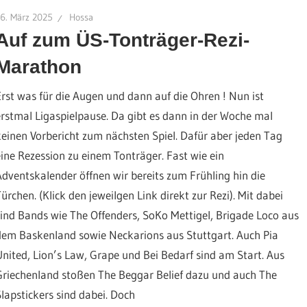
6. März 2025
Hossa
Auf zum ÜS-Tonträger-Rezi-
Marathon
Erst was für die Augen und dann auf die Ohren ! Nun ist
erstmal Ligaspielpause. Da gibt es dann in der Woche mal
keinen Vorbericht zum nächsten Spiel. Dafür aber jeden Tag
eine Rezession zu einem Tonträger. Fast wie ein
Adventskalender öffnen wir bereits zum Frühling hin die
Türchen. (Klick den jeweilgen Link direkt zur Rezi). Mit dabei
sind Bands wie The Offenders, SoKo Mettigel, Brigade Loco aus
dem Baskenland sowie Neckarions aus Stuttgart. Auch Pia
United, Lion’s Law, Grape und Bei Bedarf sind am Start. Aus
Griechenland stoßen The Beggar Belief dazu und auch The
Slapstickers sind dabei. Doch