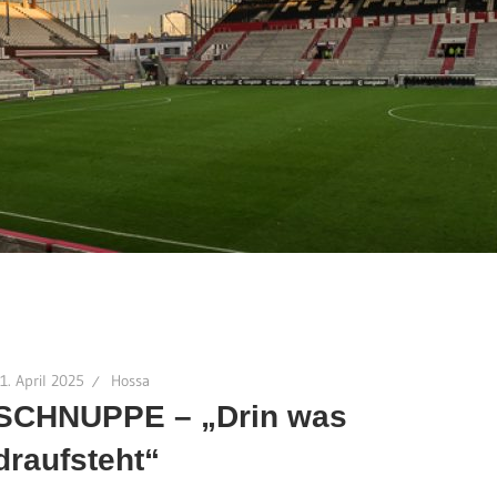
1. April 2025
Hossa
SCHNUPPE – „Drin was
draufsteht“