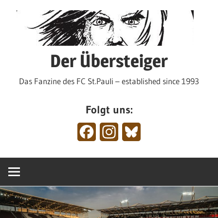
Zum
Inhalt
springen
Der Übersteiger
Das Fanzine des FC St.Pauli – established since 1993
Folgt uns:
Facebook
Instagram
Bluesky