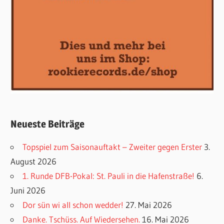
Neueste Beiträge
Topspiel zum Saisonauftakt – Zweiter gegen Erster
3.
August 2026
1. Runde DFB-Pokal: St. Pauli in die Hafenstraße!
6.
Juni 2026
Dor sün wi all schon wedder!
27. Mai 2026
Danke. Tschüss. Auf Wiedersehen.
16. Mai 2026