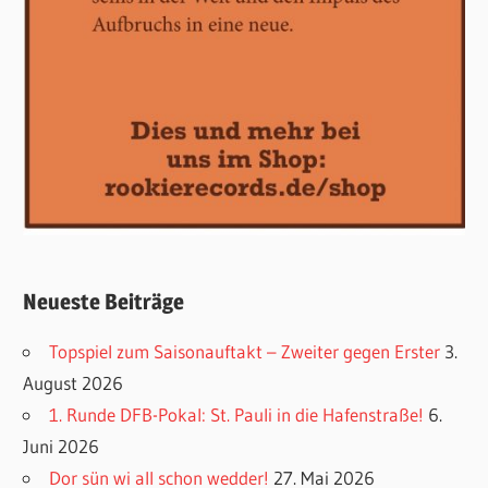
Neueste Beiträge
Topspiel zum Saisonauftakt – Zweiter gegen Erster
3.
August 2026
1. Runde DFB-Pokal: St. Pauli in die Hafenstraße!
6.
Juni 2026
Dor sün wi all schon wedder!
27. Mai 2026