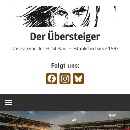
Zum
Inhalt
springen
Der Übersteiger
Das Fanzine des FC St.Pauli – established since 1993
Folgt uns:
Facebook
Instagram
Bluesky