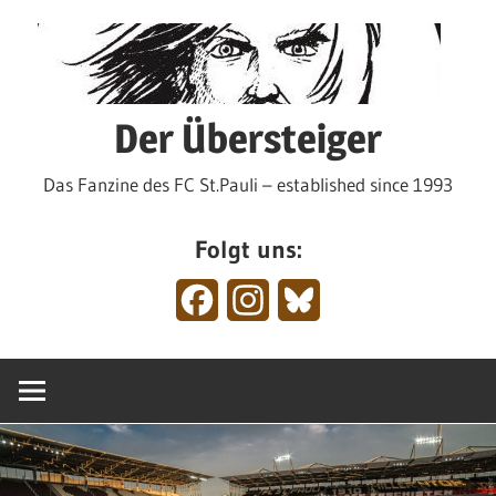
Zum
Inhalt
springen
Der Übersteiger
Das Fanzine des FC St.Pauli – established since 1993
Folgt uns:
Facebook
Instagram
Bluesky