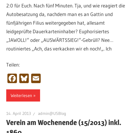
2:0 für Euch. Nach fünf Minuten. Tja, und wie reagiert die
Autobesatzung da, nachdem man es an Gattin und
fünfjährigen Filius weitergegeben hat, allesamt
leidgeprüfte Dauerkarteninhaber? Euphorisiertes
„JAWOLL!“ oder „AUSWÄRTSSIEG!“-Gebrüll? Nee…
routiniertes „Ach, das verkacken wir eh noch!„. Ich
Teilen:
Facebook
Bluesky
Email
Weiterlesen
14. April 2013
admin@USBlog
Verein am Wochenende (15/2013) inkl.
1860