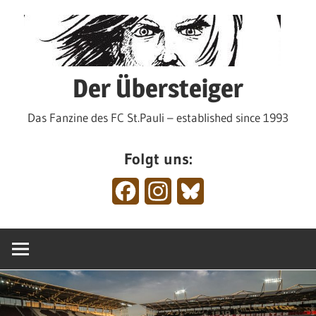
Zum
Inhalt
springen
Der Übersteiger
Das Fanzine des FC St.Pauli – established since 1993
Folgt uns:
Facebook
Instagram
Bluesky