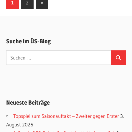
Seitennummerierung
Nächste
1
2
»
Beiträge
der
Beiträge
Suche im ÜS-Blog
Suchen
Suchen
nach:
Neueste Beiträge
Topspiel zum Saisonauftakt – Zweiter gegen Erster
3.
August 2026