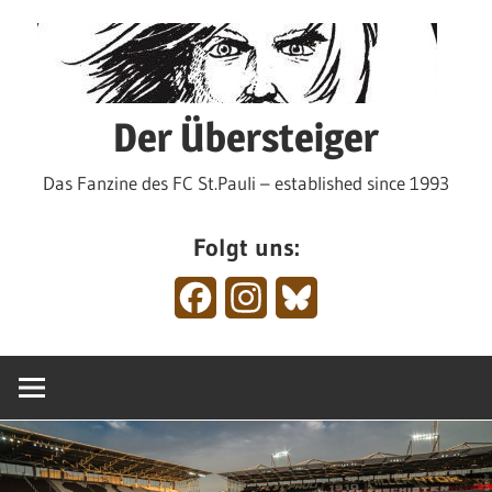
Zum
Inhalt
springen
Der Übersteiger
Das Fanzine des FC St.Pauli – established since 1993
Folgt uns:
Facebook
Instagram
Bluesky