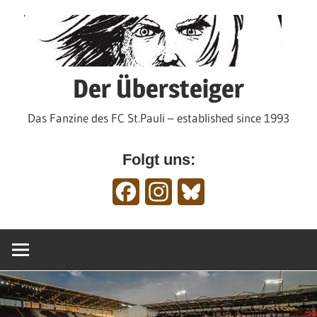
Zum
Inhalt
springen
Der Übersteiger
Das Fanzine des FC St.Pauli – established since 1993
Folgt uns:
Facebook
Instagram
Bluesky