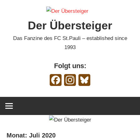
Zum
Inhalt
Der Übersteiger
springen
Das Fanzine des FC St.Pauli – established since
1993
Folgt uns:
Facebook
Instagram
Bluesky
Monat:
Juli 2020