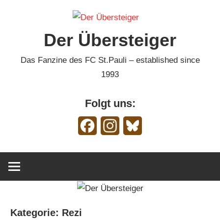
Zum
Inhalt
Der Übersteiger
springen
Das Fanzine des FC St.Pauli – established since
1993
Folgt uns:
Facebook
Instagram
Bluesky
Kategorie:
Rezi