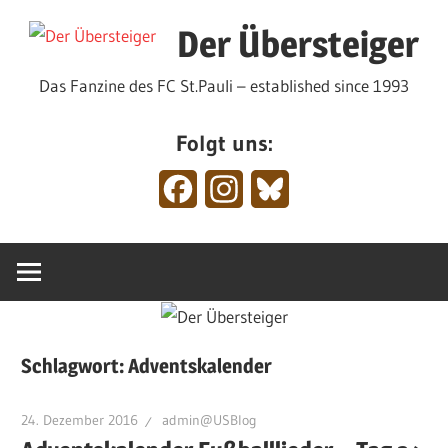
Zum
Der Übersteiger
Inhalt
springen
Das Fanzine des FC St.Pauli – established since 1993
Folgt uns:
Facebook
Instagram
Bluesky
Schlagwort:
Adventskalender
24. Dezember 2016
admin@USBlog