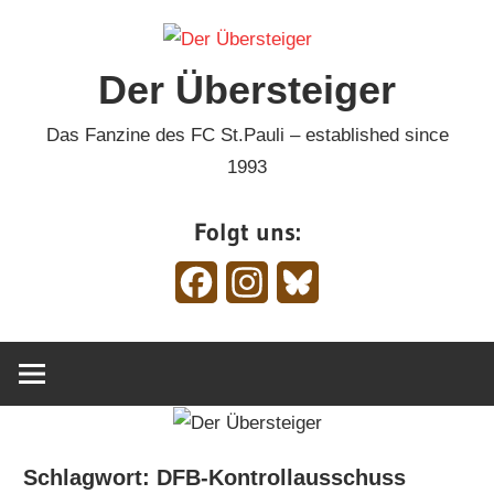
Zum
Inhalt
Der Übersteiger
springen
Das Fanzine des FC St.Pauli – established since
1993
Folgt uns:
Facebook
Instagram
Bluesky
Schlagwort:
DFB-Kontrollausschuss