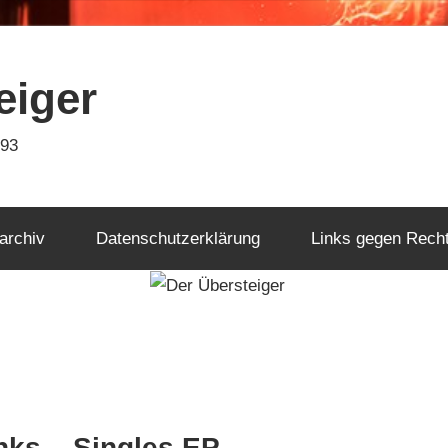
eiger
993
archiv
Datenschutzerklärung
Links gegen Rech
nks – Singles EP