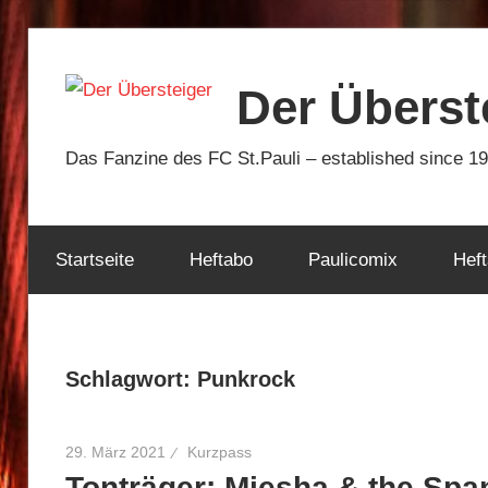
Zum
Inhalt
Der Überst
springen
Das Fanzine des FC St.Pauli – established since 1
Startseite
Heftabo
Paulicomix
Heft
Schlagwort:
Punkrock
29. März 2021
Kurzpass
Tonträger: Miesha & the Spa