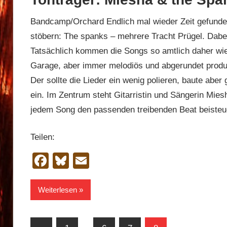
Bandcamp/Orchard Endlich mal wieder Zeit gefunde
stöbern: The spanks – mehrere Tracht Prügel. Dabe
Tatsächlich kommen die Songs so amtlich daher wie
Garage, aber immer melodiös und abgerundet produzi
Der sollte die Lieder ein wenig polieren, baute abe
ein. Im Zentrum steht Gitarristin und Sängerin Mie
jedem Song den passenden treibenden Beat beisteuer
Teilen:
Facebook
Bluesky
Email
Weiterlesen
Seitennummerierung