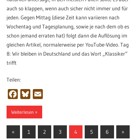
auch so klappen, wenn auch sicher nicht immer und für
jeden. Gegen Mittag (diese Zeit kann variieren nach
Wochentag und Tagesplanung, sowie je nach dem ob es
schon jemand erraten hat) folgt dann die Auflösung im
gleichen Artikel, normalerweise per YouTube-Video. Tag
8: Wir bleiben in Deutschland und das Wort „Klassiker“
trifft
Teilen:
Facebook
Bluesky
Email
Weiterlesen
Seitennummerierung
Vorherige
Nächste
«
1
2
3
4
5
6
»