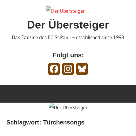
Zum
Inhalt
springen
Der Übersteiger
Das Fanzine des FC St.Pauli – established since 1993
Folgt uns:
Facebook
Instagram
Bluesky
Schlagwort:
Türchensongs