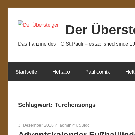
Zum
Inhalt
Der Überst
springen
Das Fanzine des FC St.Pauli – established since 1
Startseite
Heftabo
Paulicomix
Heft
Schlagwort:
Türchensongs
3. Dezember 2016
admin@USBlog
Adventskalender Fußballlied