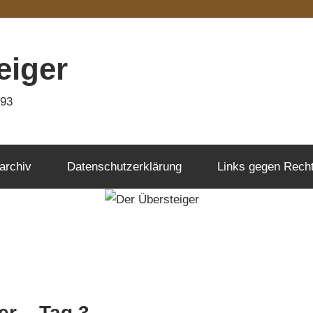
eiger
993
archiv
Datenschutzerklärung
Links gegen Rech
er – Tag 3