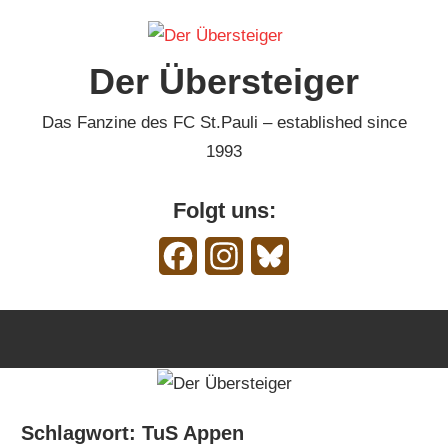
Zum
Inhalt
Der Übersteiger
springen
Das Fanzine des FC St.Pauli – established since
1993
Folgt uns:
Facebook
Instagram
Bluesky
Schlagwort:
TuS Appen