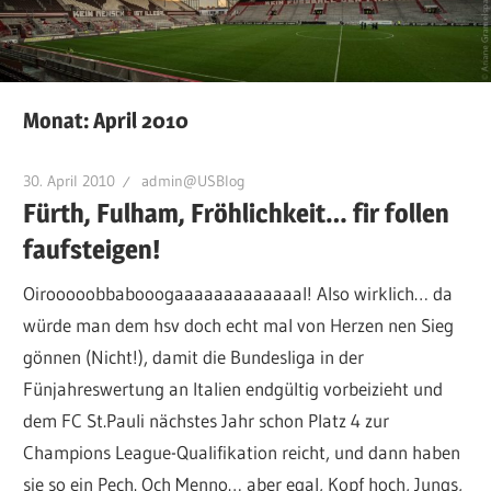
Monat:
April 2010
30. April 2010
admin@USBlog
Fürth, Fulham, Fröhlichkeit… fir follen
faufsteigen!
Oirooooobbabooogaaaaaaaaaaaaal! Also wirklich… da
würde man dem hsv doch echt mal von Herzen nen Sieg
gönnen (Nicht!), damit die Bundesliga in der
Fünjahreswertung an Italien endgültig vorbeizieht und
dem FC St.Pauli nächstes Jahr schon Platz 4 zur
Champions League-Qualifikation reicht, und dann haben
sie so ein Pech. Och Menno… aber egal, Kopf hoch, Jungs,