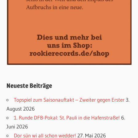
Neueste Beiträge
Topspiel zum Saisonauftakt – Zweiter gegen Erster
3.
August 2026
1. Runde DFB-Pokal: St. Pauli in die Hafenstraße!
6.
Juni 2026
Dor sün wi all schon wedder!
27. Mai 2026