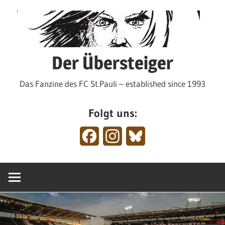
Zum
Inhalt
springen
Der Übersteiger
Das Fanzine des FC St.Pauli – established since 1993
Folgt uns:
Facebook
Instagram
Bluesky