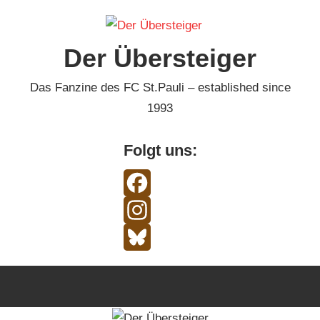
Zum
Inhalt
Der Übersteiger
springen
Das Fanzine des FC St.Pauli – established since
1993
Folgt uns:
Facebook
Instagram
Bluesky