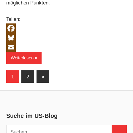
möglichen Punkten,
Teilen:
Facebook
Bluesky
Email
Weiterlesen
Seitennummerierung
Nächste
1
2
»
Beiträge
der
Beiträge
Suche im ÜS-Blog
Suchen