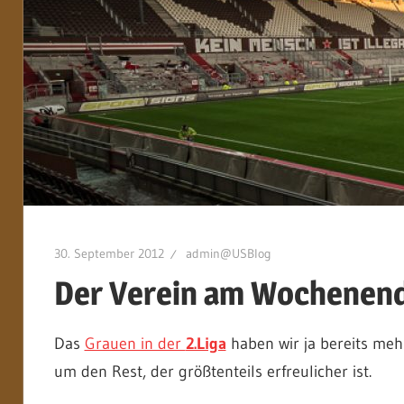
30. September 2012
admin@USBlog
Der Verein am Wochenend
Das
Grauen in der
2.Liga
haben wir ja bereits meh
um den Rest, der größtenteils erfreulicher ist.