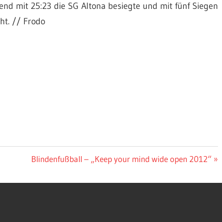
nd mit 25:23 die SG Altona besiegte und mit fünf Siegen
ht. // Frodo
Nächster
Blindenfußball – „Keep your mind wide open 2012“
Beitrag: