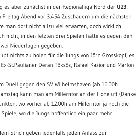
ng es aber zunächst in der Regionalliga Nord der
U23
.
m Freitag Abend vor 3.454 Zuschauern um die nächsten
 man dort nicht allzu viel erwarten, doch wirklich
h nicht, in den letzten drei Spielen hatte es gegen den
wei Niederlagen gegeben.
pt nichts zu holen für die Jungs von Jörn Grosskopf, es
ie Ex-St.Paulianer Deran Töksöz, Rafael Kazior und Marlon
m Duell gegen den SV Wilhelmshaven (ab 16.00h
 Samstag kann man
am Millerntor
an der Hoheluft (Danke
kten, wo vorher ab 12.00h am Millerntor ja noch die
Spiele, wo die Jungs hoffentlich ein paar mehr
dem Strich geben jedenfalls jeden Anlass zur