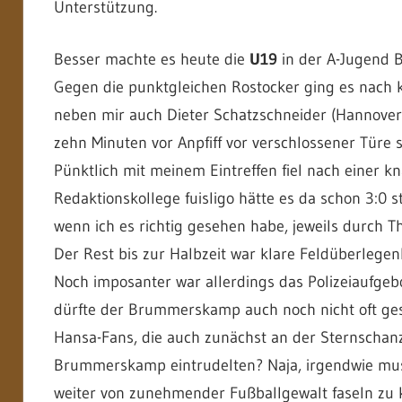
Unterstützung.
Besser machte es heute die
U19
in der A-Jugend B
Gegen die punktgleichen Rostocker ging es nach
neben mir auch Dieter Schatzschneider (Hannove
zehn Minuten vor Anpfiff vor verschlossener Türe s
Pünktlich mit meinem Eintreffen fiel nach einer k
Redaktionskollege fuisligo hätte es da schon 3:0 s
wenn ich es richtig gesehen habe, jeweils durch T
Der Rest bis zur Halbzeit war klare Feldüberlegenh
Noch imposanter war allerdings das Polizeiaufge
dürfte der Brummerskamp auch noch nicht oft ges
Hansa-Fans, die auch zunächst an der Sternschan
Brummerskamp eintrudelten? Naja, irgendwie mus
weiter von zunehmender Fußballgewalt faseln zu 