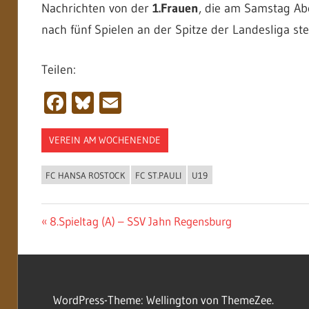
Nachrichten von der
1.Frauen
, die am Samstag Abe
nach fünf Spielen an der Spitze der Landesliga ste
Teilen:
Facebook
Bluesky
Email
VEREIN AM WOCHENENDE
FC HANSA ROSTOCK
FC ST.PAULI
U19
Beitragsnavigation
Vorheriger
8.Spieltag (A) – SSV Jahn Regensburg
Beitrag:
WordPress-Theme: Wellington von ThemeZee.