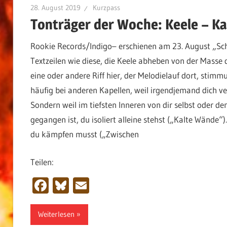
28. August 2019
Kurzpass
Tonträger der Woche: Keele – K
Rookie Records/Indigo– erschienen am 23. August „Scho
Textzeilen wie diese, die Keele abheben von der Masse
eine oder andere Riff hier, der Melodielauf dort, stimm
häufig bei anderen Kapellen, weil irgendjemand dich ver
Sondern weil im tiefsten Inneren von dir selbst oder d
gegangen ist, du isoliert alleine stehst („Kalte Wände“
du kämpfen musst („Zwischen
Teilen:
Facebook
Bluesky
Email
Weiterlesen