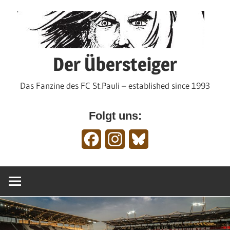
Zum
Inhalt
springen
Der Übersteiger
Das Fanzine des FC St.Pauli – established since 1993
Folgt uns:
Facebook
Instagram
Bluesky