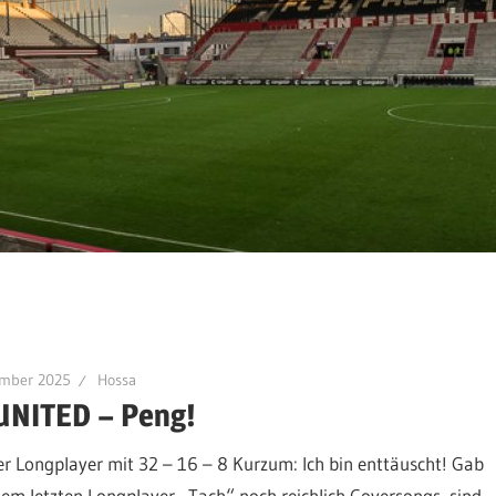
ember 2025
Hossa
UNITED – Peng!
r Longplayer mit 32 – 16 – 8 Kurzum: Ich bin enttäuscht! Gab
dem letzten Longplayer „Tach“ noch reichlich Coversongs, sind