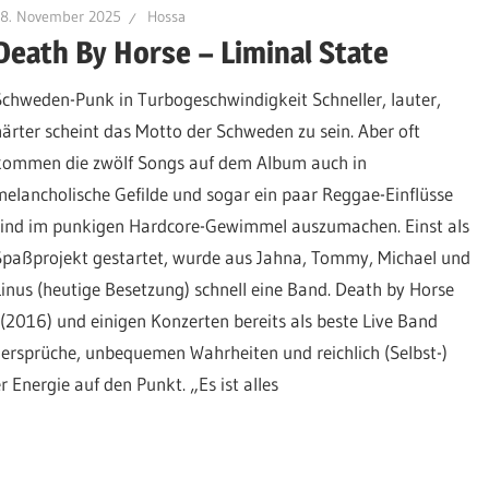
18. November 2025
Hossa
Death By Horse – Liminal State
Schweden-Punk in Turbogeschwindigkeit Schneller, lauter,
härter scheint das Motto der Schweden zu sein. Aber oft
kommen die zwölf Songs auf dem Album auch in
melancholische Gefilde und sogar ein paar Reggae-Einflüsse
sind im punkigen Hardcore-Gewimmel auszumachen. Einst als
Spaßprojekt gestartet, wurde aus Jahna, Tommy, Michael und
Linus (heutige Besetzung) schnell eine Band. Death by Horse
2016) und einigen Konzerten bereits als beste Live Band
dersprüche, unbequemen Wahrheiten und reichlich (Selbst-)
 Energie auf den Punkt. „Es ist alles