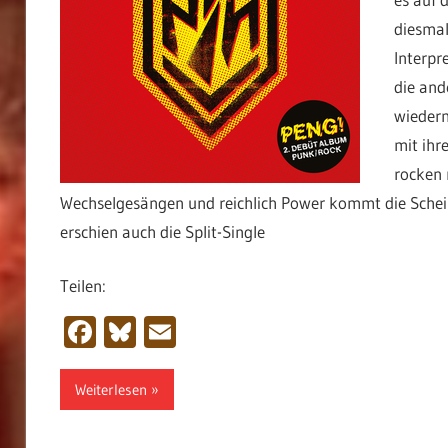
diesmal
Interpr
die and
wiederm
mit ihr
rocken 
Wechselgesängen und reichlich Power kommt die Scheib
erschien auch die Split-Single
Teilen:
Facebook
Bluesky
Email
Weiterlesen