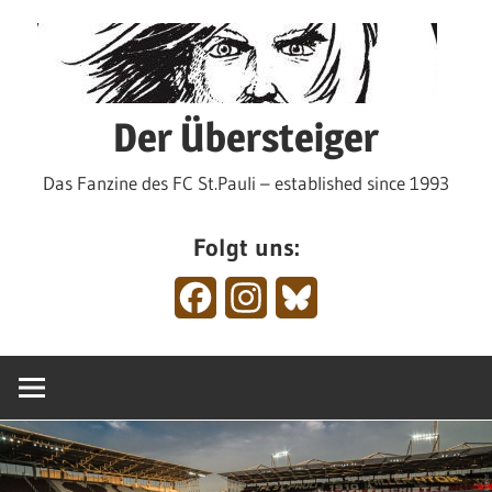
Zum
Inhalt
springen
Der Übersteiger
Das Fanzine des FC St.Pauli – established since 1993
Folgt uns:
Facebook
Instagram
Bluesky