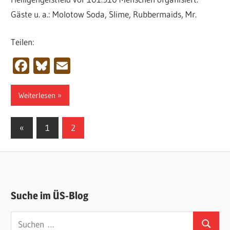
Gäste u. a.: Molotow Soda, Slime, Rubbermaids, Mr.
Teilen:
Facebook
Bluesky
Email
Weiterlesen
Seitennummerierung
Vorherige
«
1
2
Beiträge
der
Beiträge
Suche im ÜS-Blog
Suchen