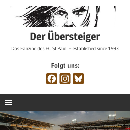
Zum
Inhalt
springen
Der Übersteiger
Das Fanzine des FC St.Pauli – established since 1993
Folgt uns:
Facebook
Instagram
Bluesky