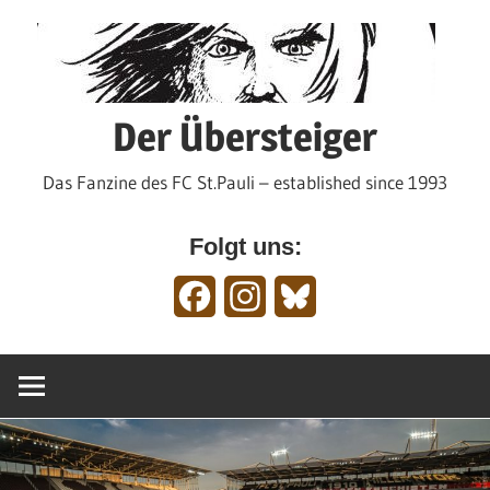
Zum
Inhalt
springen
Der Übersteiger
Das Fanzine des FC St.Pauli – established since 1993
Folgt uns:
Facebook
Instagram
Bluesky