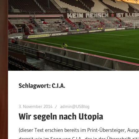
Schlagwort:
C.I.A.
3. November 2014
admin@USBlog
Wir segeln nach Utopia
(dieser Text erschien bereits im Print-Übersteiger, Au
derzeit wie im Song von C.I.A., der in der Überschrift z