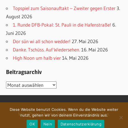
Topspiel zum Saisonauftakt – Zweiter gegen Erster
3.
August 2026
1. Runde DFB-Pokal: St. Pauli in die Hafenstraße!
6.
Juni 2026
Dor sün wi all schon wedder!
27. Mai 2026
Danke. Tschüss. Auf Wiedersehen.
16. Mai 2026
High Noon um halb vier
14. Mai 2026
Beitragsarchiv
Beitragsarchiv
Diese Website benutzt Cookies. Wenn du die Website weiter
WordPress-Theme: Wellington von ThemeZee.
nutzt, gehen wir von deinem Einverständnis aus.
OK
Nein
Datenschutzerklärung