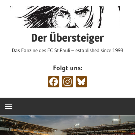
Zum
Inhalt
springen
Der Übersteiger
Das Fanzine des FC St.Pauli – established since 1993
Folgt uns:
Facebook
Instagram
Bluesky