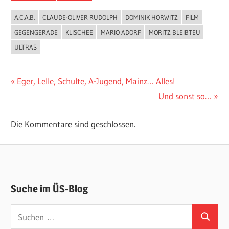
A.C.A.B.
CLAUDE-OLIVER RUDOLPH
DOMINIK HORWITZ
FILM
GEGENGERADE
KLISCHEE
MARIO ADORF
MORITZ BLEIBTEU
ULTRAS
Beitragsnavigation
Vorheriger
Eger, Lelle, Schulte, A-Jugend, Mainz… Alles!
Beitrag:
Nächster
Und sonst so…
Beitrag:
Die Kommentare sind geschlossen.
Suche im ÜS-Blog
Suchen
Suchen
nach: