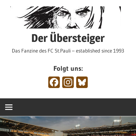
Zum
Inhalt
springen
Der Übersteiger
Das Fanzine des FC St.Pauli – established since 1993
Folgt uns:
Facebook
Instagram
Bluesky