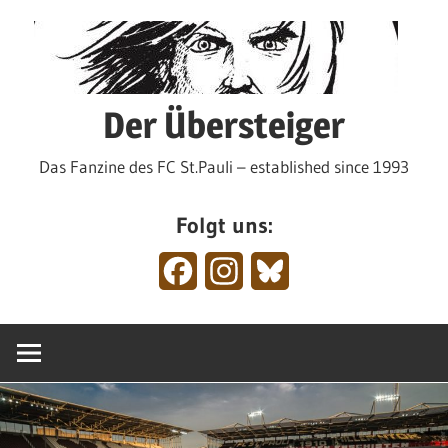
Zum
Inhalt
springen
Der Übersteiger
Das Fanzine des FC St.Pauli – established since 1993
Folgt uns:
Facebook
Instagram
Bluesky