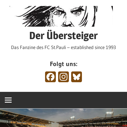
Zum
Inhalt
springen
Der Übersteiger
Das Fanzine des FC St.Pauli – established since 1993
Folgt uns:
Facebook
Instagram
Bluesky