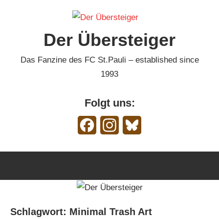
Zum
Inhalt
Der Übersteiger
springen
Das Fanzine des FC St.Pauli – established since
1993
Folgt uns:
Facebook
Instagram
Bluesky
Schlagwort:
Minimal Trash Art