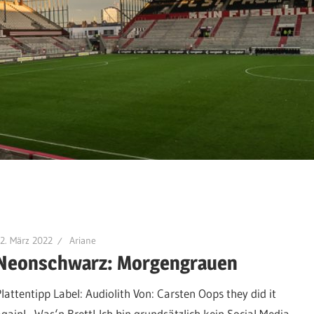
2. März 2022
Ariane
Neonschwarz: Morgengrauen
Plattentipp Label: Audiolith Von: Carsten Oops they did it
again! Was‘n Brett! Ich bin grundsätzlich kein Social Media