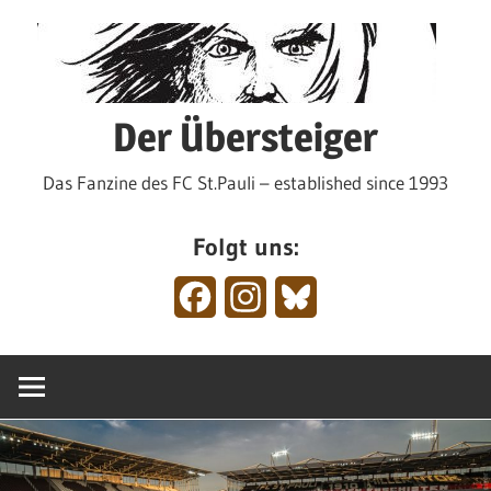
Zum
Inhalt
springen
Der Übersteiger
Das Fanzine des FC St.Pauli – established since 1993
Folgt uns:
Facebook
Instagram
Bluesky