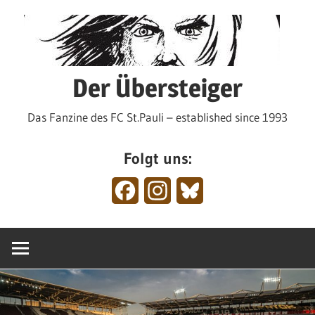
Zum
Inhalt
springen
Der Übersteiger
Das Fanzine des FC St.Pauli – established since 1993
Folgt uns:
Facebook
Instagram
Bluesky