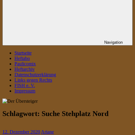
Navigation
Startseite
Heftabo
Paulicomix
Heftarchiv
Datenschutzerklärung
Links gegen Rechts
FISH e. V.
Impressum
Schlagwort:
Suche Stehplatz Nord
12. Dezember 2020
Ariane