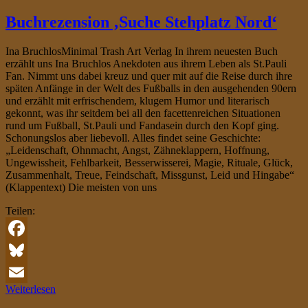
Buchrezension ‚Suche Stehplatz Nord‘
Ina BruchlosMinimal Trash Art Verlag In ihrem neuesten Buch
erzählt uns Ina Bruchlos Anekdoten aus ihrem Leben als St.Pauli
Fan. Nimmt uns dabei kreuz und quer mit auf die Reise durch ihre
späten Anfänge in der Welt des Fußballs in den ausgehenden 90ern
und erzählt mit erfrischendem, klugem Humor und literarisch
gekonnt, was ihr seitdem bei all den facettenreichen Situationen
rund um Fußball, St.Pauli und Fandasein durch den Kopf ging.
Schonungslos aber liebevoll. Alles findet seine Geschichte:
„Leidenschaft, Ohnmacht, Angst, Zähneklappern, Hoffnung,
Ungewissheit, Fehlbarkeit, Besserwisserei, Magie, Rituale, Glück,
Zusammenhalt, Treue, Feindschaft, Missgunst, Leid und Hingabe“
(Klappentext) Die meisten von uns
Teilen:
Facebook
Bluesky
Weiterlesen
Email