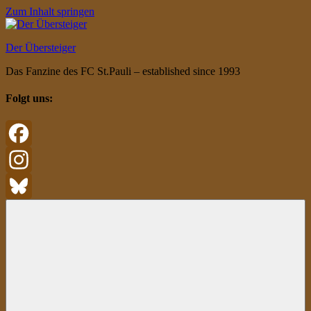
Zum Inhalt springen
Der Übersteiger
Das Fanzine des FC St.Pauli – established since 1993
Folgt uns:
Facebook
Instagram
Bluesky