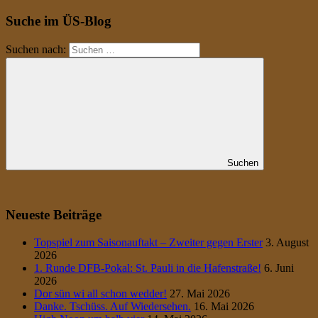
Suche im ÜS-Blog
Suchen nach:
Suchen
Neueste Beiträge
Topspiel zum Saisonauftakt – Zweiter gegen Erster
3. August
2026
1. Runde DFB-Pokal: St. Pauli in die Hafenstraße!
6. Juni
2026
Dor sün wi all schon wedder!
27. Mai 2026
Danke. Tschüss. Auf Wiedersehen.
16. Mai 2026