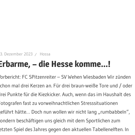
13. Dezember 2023
Hossa
Erbarme, – die Hesse komme…!
Vorbericht: FC SPitzenreiter – SV Wehen Wiesbaden Wir zünden
schon mal drei Kerzen an. Für drei braun-weiße Tore und / oder
drei Punkte für die Kiezkicker. Auch, wenn das im Haushalt des
Fotografen fast zu vorweihnachtlichen Stresssituationen
geführt hätte… Doch nun wollen wir nicht lang „rumbabbeln“,
sondern beschäftigen uns gleich mit dem Sportlichen zum
letzten Spiel des Jahres gegen den aktuellen Tabellenelften. In