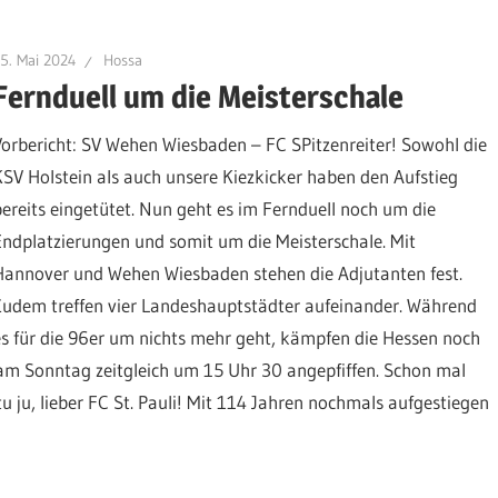
5. Mai 2024
Hossa
Fernduell um die Meisterschale
Vorbericht: SV Wehen Wiesbaden – FC SPitzenreiter! Sowohl die
KSV Holstein als auch unsere Kiezkicker haben den Aufstieg
bereits eingetütet. Nun geht es im Fernduell noch um die
Endplatzierungen und somit um die Meisterschale. Mit
Hannover und Wehen Wiesbaden stehen die Adjutanten fest.
Zudem treffen vier Landeshauptstädter aufeinander. Während
es für die 96er um nichts mehr geht, kämpfen die Hessen noch
am Sonntag zeitgleich um 15 Uhr 30 angepfiffen. Schon mal
u ju, lieber FC St. Pauli! Mit 114 Jahren nochmals aufgestiegen