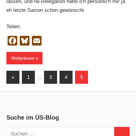
lassen, und ne Relegation hatte ich persönlich mir ja
eh letzte Saison schon gewünscht
Teilen:
Facebook
Bluesky
Email
Weiterlesen
Seitennummerierung
Vorherige
«
1
…
3
4
5
Beiträge
der
Beiträge
Suche im ÜS-Blog
Suchen