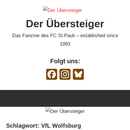
Zum
Inhalt
Der Übersteiger
springen
Das Fanzine des FC St.Pauli – established since
1993
Folgt uns:
Facebook
Instagram
Bluesky
Schlagwort:
VfL Wolfsburg