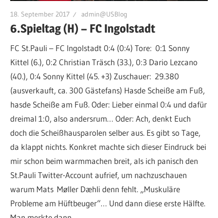
18. September 2017
admin@USBlog
6.Spieltag (H) – FC Ingolstadt
FC St.Pauli – FC Ingolstadt 0:4 (0:4) Tore: 0:1 Sonny
Kittel (6.), 0:2 Christian Träsch (33.), 0:3 Dario Lezcano
(40.), 0:4 Sonny Kittel (45. +3) Zuschauer: 29.380
(ausverkauft, ca. 300 Gästefans) Hasde Scheiße am Fuß,
hasde Scheiße am Fuß. Oder: Lieber einmal 0:4 und dafür
dreimal 1:0, also andersrum… Oder: Ach, denkt Euch
doch die Scheißhausparolen selber aus. Es gibt so Tage,
da klappt nichts. Konkret machte sich dieser Eindruck bei
mir schon beim warmmachen breit, als ich panisch den
St.Pauli Twitter-Account aufrief, um nachzuschauen
warum Mats Møller Dæhli denn fehlt. „Muskuläre
Probleme am Hüftbeuger“… Und dann diese erste Hälfte.
Man merkte dann