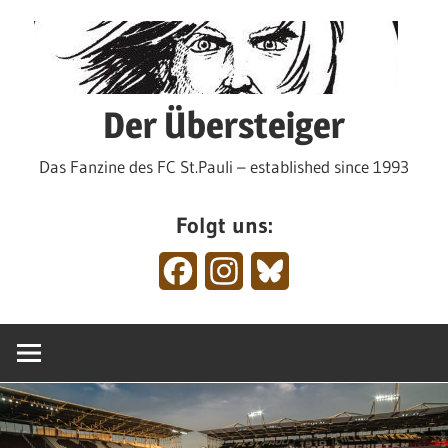
Zum
Inhalt
springen
Der Übersteiger
Das Fanzine des FC St.Pauli – established since 1993
Folgt uns:
Facebook
Instagram
Bluesky