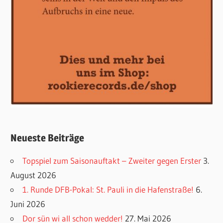
Neueste Beiträge
Topspiel zum Saisonauftakt – Zweiter gegen Erster
3.
August 2026
1. Runde DFB-Pokal: St. Pauli in die Hafenstraße!
6.
Juni 2026
Dor sün wi all schon wedder!
27. Mai 2026