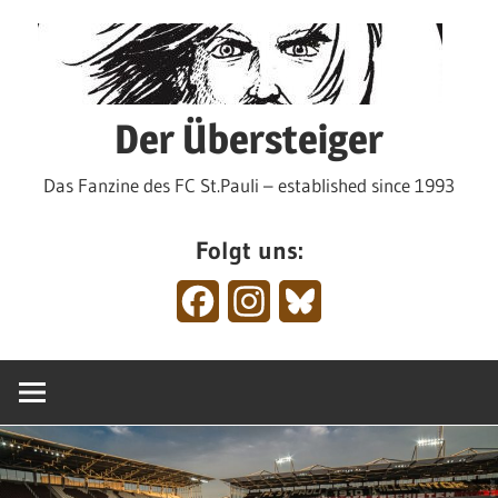
Zum
Inhalt
springen
Der Übersteiger
Das Fanzine des FC St.Pauli – established since 1993
Folgt uns:
Facebook
Instagram
Bluesky