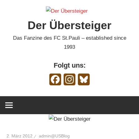
Zum
Inhalt
Der Übersteiger
springen
Das Fanzine des FC St.Pauli – established since
1993
Folgt uns:
Facebook
Instagram
Bluesky
2. März 2012
admin@USBlog