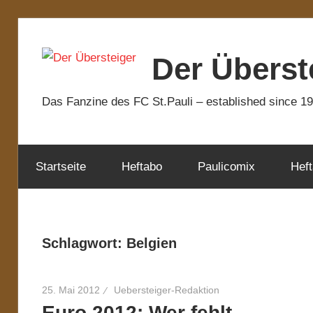
Zum
Inhalt
Der Überst
springen
Das Fanzine des FC St.Pauli – established since 1
Startseite
Heftabo
Paulicomix
Heft
Schlagwort:
Belgien
25. Mai 2012
Uebersteiger-Redaktion
Euro 2012: Wer fehlt…