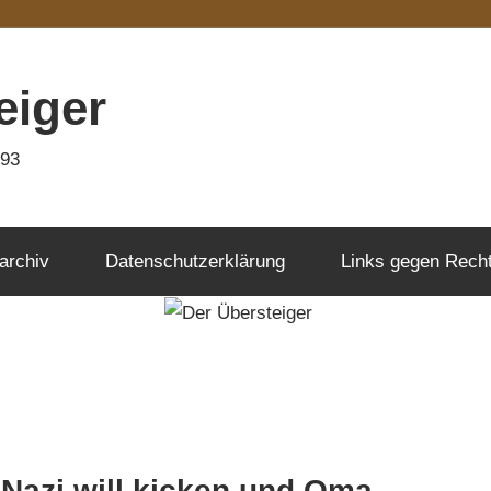
eiger
993
archiv
Datenschutzerklärung
Links gegen Rech
 Nazi will kicken und Oma