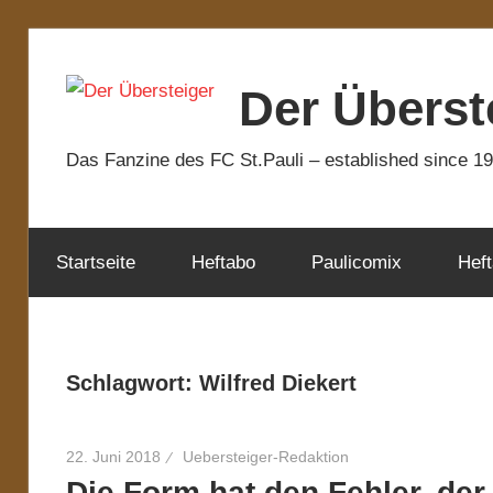
Zum
Inhalt
Der Überst
springen
Das Fanzine des FC St.Pauli – established since 1
Startseite
Heftabo
Paulicomix
Heft
Schlagwort:
Wilfred Diekert
22. Juni 2018
Uebersteiger-Redaktion
Die Form hat den Fehler, der