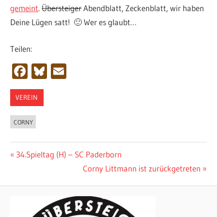
gemeint
.
Übersteiger
Abendblatt, Zeckenblatt, wir haben
Deine Lügen satt! 🙂 Wer es glaubt…
Teilen:
Facebook
Bluesky
Email
VEREIN
CORNY
Beitragsnavigation
Vorheriger
34.Spieltag (H) – SC Paderborn
Beitrag:
Nächster
Corny Littmann ist zurückgetreten
Beitrag: