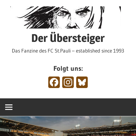
Zum
Inhalt
springen
Der Übersteiger
Das Fanzine des FC St.Pauli – established since 1993
Folgt uns:
Facebook
Instagram
Bluesky