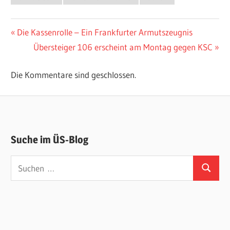
Beitragsnavigation
Vorheriger
Die Kassenrolle – Ein Frankfurter Armutszeugnis
Beitrag:
Nächster
Übersteiger 106 erscheint am Montag gegen KSC
Beitrag:
Die Kommentare sind geschlossen.
Suche im ÜS-Blog
Suchen
Suchen
nach: