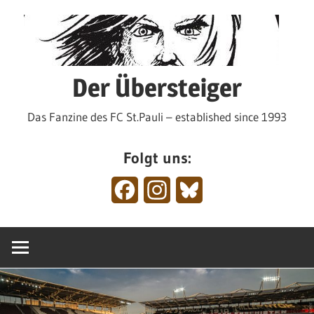
Zum
Inhalt
springen
Der Übersteiger
Das Fanzine des FC St.Pauli – established since 1993
Folgt uns:
Facebook
Instagram
Bluesky