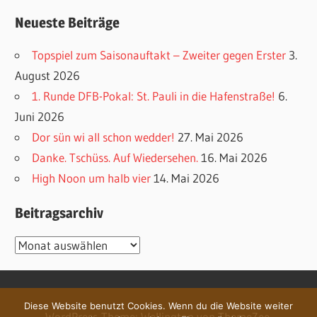
Neueste Beiträge
Topspiel zum Saisonauftakt – Zweiter gegen Erster
3.
August 2026
1. Runde DFB-Pokal: St. Pauli in die Hafenstraße!
6.
Juni 2026
Dor sün wi all schon wedder!
27. Mai 2026
Danke. Tschüss. Auf Wiedersehen.
16. Mai 2026
High Noon um halb vier
14. Mai 2026
Beitragsarchiv
Beitragsarchiv
Diese Website benutzt Cookies. Wenn du die Website weiter
WordPress-Theme: Wellington von ThemeZee.