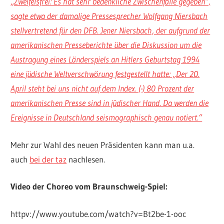
„Zweifelsfrei: Es hat sehr bedenkliche Zwischenfälle gegeben“,
sagte etwa der damalige Pressesprecher Wolfgang Niersbach
stellvertretend für den DFB. Jener Niersbach, der aufgrund der
amerikanischen Presseberichte über die Diskussion um die
Austragung eines Länderspiels an Hitlers Geburtstag 1994
eine jüdische Weltverschwörung festgestellt hatte: „Der 20.
April steht bei uns nicht auf dem Index. (-) 80 Prozent der
amerikanischen Presse sind in jüdischer Hand. Da werden die
Ereignisse in Deutschland seismographisch genau notiert.“
Mehr zur Wahl des neuen Präsidenten kann man u.a.
auch
bei der taz
nachlesen.
Video der Choreo vom Braunschweig-Spiel:
httpv://www.youtube.com/watch?v=Bt2be-1-ooc