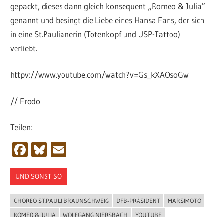
gepackt, dieses dann gleich konsequent „Romeo & Julia“
genannt und besingt die Liebe eines Hansa Fans, der sich
in eine St.Paulianerin (Totenkopf und USP-Tattoo)
verliebt.
httpv://www.youtube.com/watch?v=Gs_kXAOsoGw
// Frodo
Teilen:
Facebook
Bluesky
Email
UND SONST SO
CHOREO ST.PAULI BRAUNSCHWEIG
DFB-PRÄSIDENT
MARSIMOTO
ROMEO & JULIA
WOLFGANG NIERSBACH
YOUTUBE