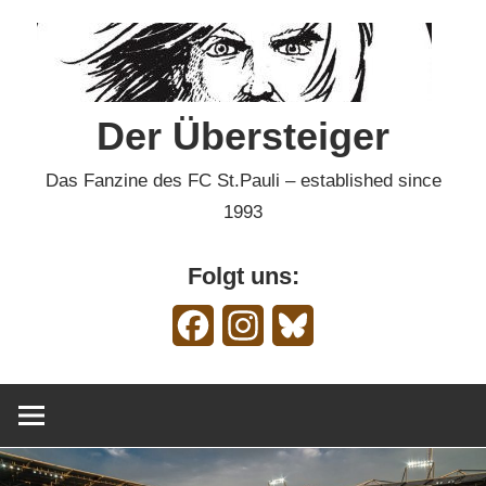
Zum
Inhalt
springen
Der Übersteiger
Das Fanzine des FC St.Pauli – established since
1993
Folgt uns:
Facebook
Instagram
Bluesky