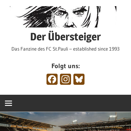
Zum
Inhalt
springen
Der Übersteiger
Das Fanzine des FC St.Pauli – established since 1993
Folgt uns:
Facebook
Instagram
Bluesky