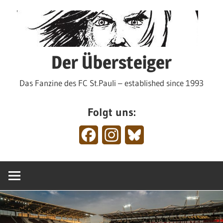
Zum
Inhalt
springen
Der Übersteiger
Das Fanzine des FC St.Pauli – established since 1993
Folgt uns:
Facebook
Instagram
Bluesky