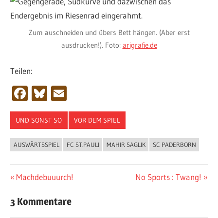
Zum auschneiden und übers Bett hängen. (Aber erst
ausdrucken!). Foto:
arigrafie.de
Teilen:
Facebook
Bluesky
Email
UND SONST SO
VOR DEM SPIEL
AUSWÄRTSSPIEL
FC ST.PAULI
MAHIR SAGLIK
SC PADERBORN
Beitragsnavigation
Vorheriger
Nächster
Machdebuuurch!
No Sports : Twang!
Beitrag:
Beitrag:
3 Kommentare