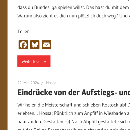
dass du Bundesliga spielen willst. Das hast du mit dem 
Warum also zieht es dich nun plötzlich doch weg? Und
Teilen:
Facebook
Bluesky
Email
Weiterlesen
22. Mai 2024
Hossa
Eindrücke von der Aufstiegs- un
Wir holen die Meisterschaft und schießen Rostock ab! De
erlebten… Hossa: Pünktlich zum Anpfiff in Wiesbaden a
paar andere Gestalten ;-)) Nach Abpfiff gestaltete sich
mit der Online-Essensbestellung nicht und so galt das 