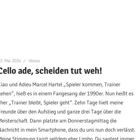
3. Mai 2024
Hossa
Cello ade, scheiden tut weh!
Ciao und Adieu Marcel Hartel „Spieler kommen, Trainer
gehen“, hieß es in einem Fangesang der 1990er. Nun heißt es
eher „Trainer bleibt, Spieler geht“. Zehn Tage hielt meine
Freunde über den Aufstieg und ganze drei Tage über die
Meisterschaft. Dann platzte am Donnerstagmittag die
Nachricht in mein Smartphone, dass du uns nun doch verlässt.
Meine Stimmung tanzt seitdem eher Limbo. Du sagtest immer,