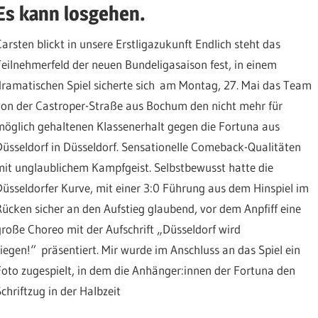
Es kann losgehen.
Carsten blickt in unsere Erstligazukunft Endlich steht das
Teilnehmerfeld der neuen Bundeligasaison fest, in einem
dramatischen Spiel sicherte sich am Montag, 27. Mai das Team
von der Castroper-Straße aus Bochum den nicht mehr für
möglich gehaltenen Klassenerhalt gegen die Fortuna aus
Düsseldorf in Düsseldorf. Sensationelle Comeback-Qualitäten
mit unglaublichem Kampfgeist. Selbstbewusst hatte die
Düsseldorfer Kurve, mit einer 3:0 Führung aus dem Hinspiel im
Rücken sicher an den Aufstieg glaubend, vor dem Anpfiff eine
große Choreo mit der Aufschrift „Düsseldorf wird
siegen!“ präsentiert. Mir wurde im Anschluss an das Spiel ein
Foto zugespielt, in dem die Anhänger:innen der Fortuna den
Schriftzug in der Halbzeit