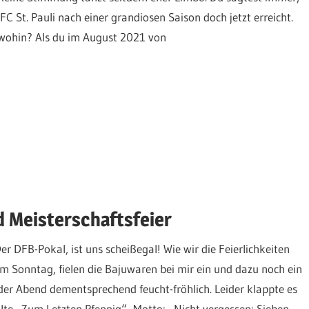
FC St. Pauli nach einer grandiosen Saison doch jetzt erreicht.
 wohin? Als du im August 2021 von
d Meisterschaftsfeier
r DFB-Pokal, ist uns scheißegal! Wie wir die Feierlichkeiten
m Sonntag, fielen die Bajuwaren bei mir ein und dazu noch ein
 der Abend dementsprechend feucht-fröhlich. Leider klappte es
alte „Zum Letzten Pfennig“- Motto: „Nicht vergessen: Sieben