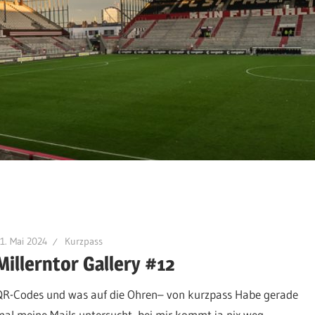
1. Mai 2024
Kurzpass
Millerntor Gallery #12
QR-Codes und was auf die Ohren– von kurzpass Habe gerade
mal meine Mails untersucht, bei mir kommt ja nix weg.