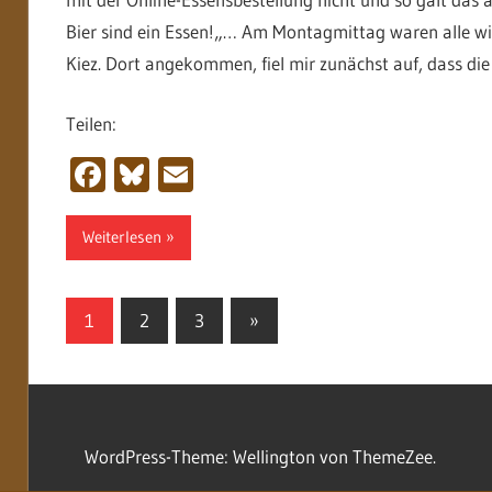
Bier sind ein Essen!„… Am Montagmittag waren alle wi
Kiez. Dort angekommen, fiel mir zunächst auf, dass di
Teilen:
Facebook
Bluesky
Email
Weiterlesen
Seitennummerierung
Nächste
1
2
3
»
Beiträge
der
Beiträge
WordPress-Theme: Wellington von ThemeZee.