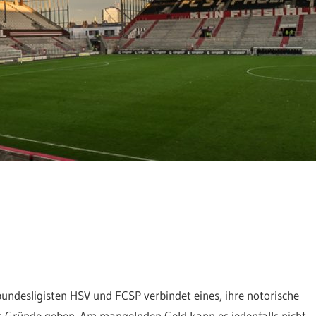
undesligisten HSV und FCSP verbindet eines, ihre notorische
s Gründe geben. Am mangelnden Geld kann es jedenfalls nicht