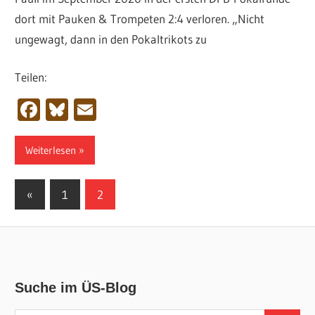
dort mit Pauken & Trompeten 2:4 verloren. „Nicht
ungewagt, dann in den Pokaltrikots zu
Teilen:
Facebook
Bluesky
Email
Weiterlesen
Seitennummerierung
Vorherige
«
1
2
Beiträge
der
Beiträge
Suche im ÜS-Blog