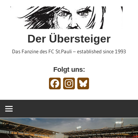
Zum
Inhalt
springen
Der Übersteiger
Das Fanzine des FC St.Pauli – established since 1993
Folgt uns:
Facebook
Instagram
Bluesky